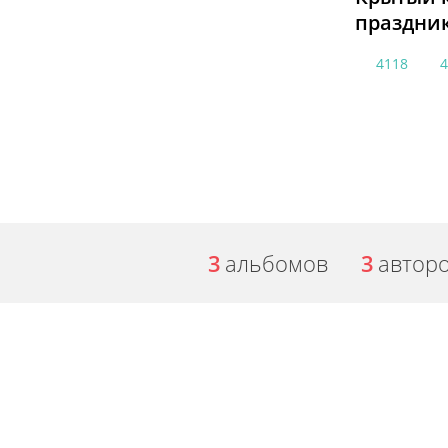
праздник
4118
3
альбомов
3
автор