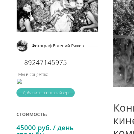
Фотограф Евгений Ряжев
89247145975
Мы в соцсетях:
Добавить в органайзер
Кон
СТОИМОСТЬ:
кин
45000 руб. / день
ком