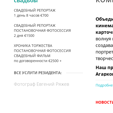
свадьбы
СВАДЕБНЫЙ РЕПОРТАЖ
1 день 8 часов €700
Объеди
кинема
СВАДЕБНЫЙ РЕПОРТАЖ
ПОСТАНОВОЧНАЯ ФОТОСЕССИЯ
карточ
2 дня €1500
волнуя 
создава
ХРОНИКА ТОРЖЕСТВА
ПОСТАНОВОЧНАЯ ФОТОСЕССИЯ
портрет
СВАДЕБНЫЙ ФИЛЬМ
творче
по договоренности €2500 +
Наш пр
ВСЕ УСЛУГИ РЕЗИДЕНТА:
Агарко
Создава
Фотограф Евгений Ряжев
Подробне
которые
комбина
образа,
НОВОСТИ
При зак