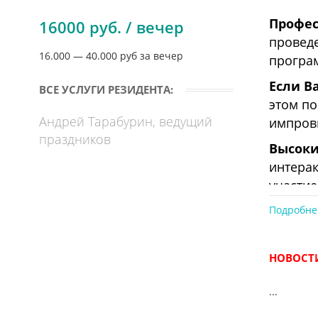
Профес
16000 руб. / вечер
проведе
16.000 — 40.000 руб за вечер
програм
Если В
ВСЕ УСЛУГИ РЕЗИДЕНТА:
этом по
Андрей Тарабурин, ведущий
импров
праздников
Высоки
интерак
участие
чтобы г
Подробне
Моя гл
проведе
НОВОСТИ
же Улан
...