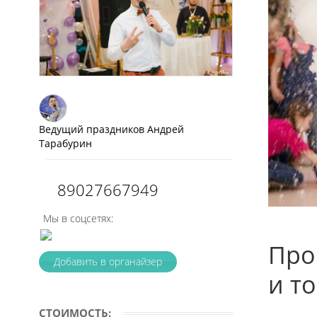
Ведущий праздников Андрей
Тарабурин
89027667949
Мы в соцсетях:
Про
Добавить в органайзер
и т
СТОИМОСТЬ: