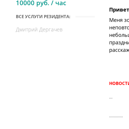
10000 руб. / час
Привет
ВСЕ УСЛУГИ РЕЗИДЕНТА:
Меня зо
неповто
Дмитрий Дергачев
небольш
праздни
расскаж
НОВОСТИ
...
............