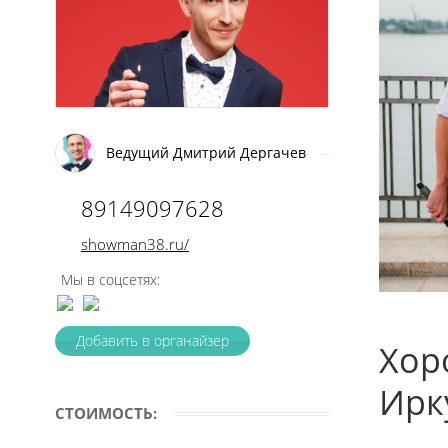
Ведущий Дмитрий Дергачев
89149097628
showman38.ru/
Мы в соцсетях:
Добавить в органайзер
Хор
Ирк
СТОИМОСТЬ: