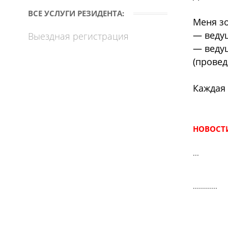
ВСЕ УСЛУГИ РЕЗИДЕНТА:
Меня з
— ведущ
Выездная регистрация
— веду
(провед
Каждая 
НОВОСТИ
...
............