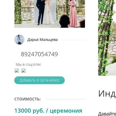
Дарья Мальцева
89247054749
Мы в соцсетях:
Добавить в органайзер
Инд
СТОИМОСТЬ:
13000 руб. / церемония
Давайте