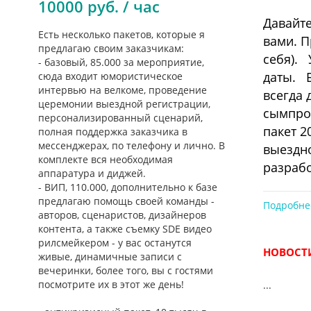
10000 руб. / час
Давайте
Есть несколько пакетов, которые я
вами. П
предлагаю своим заказчикам:
себя). 
- базовый, 85.000 за мероприятие,
даты. 
сюда входит юмористическое
интервью на велкоме, проведение
всегда 
церемонии выездной регистрации,
сымпро
персонализированный сценарий,
пакет 2
полная поддержка заказчика в
мессенджерах, по телефону и лично. В
выездно
комплекте вся необходимая
разрабо
аппаратура и диджей.
свет, э
- ВИП, 110.000, дополнительно к базе
предлагаю помощь своей команды -
сейчас,
Подробне
авторов, сценаристов, дизайнеров
контента, а также съемку SDE видео
рилсмейкером - у вас останутся
НОВОСТИ
живые, динамичные записи с
вечеринки, более того, вы с гостями
посмотрите их в этот же день!
...