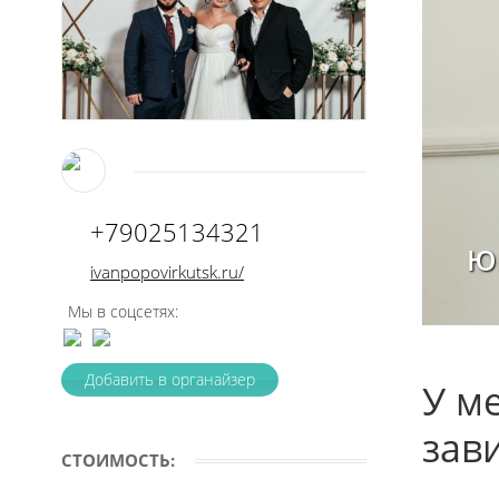
+79025134321
Ю
ivanpopovirkutsk.ru/
Мы в соцсетях:
Добавить в органайзер
У м
зав
СТОИМОСТЬ: