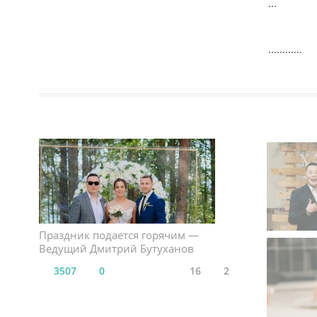
...
чувство
по темп
Проведе
............
Национа
в любой
Своевре
Юмор, 
Так что
Праздник подается горячим —
Ведущий Дмитрий Бутуханов
3507
0
16
2