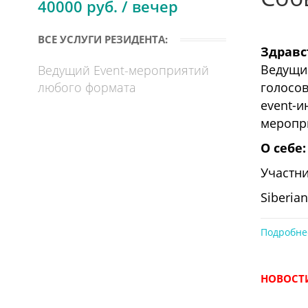
40000 руб. / вечер
ВСЕ УСЛУГИ РЕЗИДЕНТА:
Здравс
Ведущи
Ведущий Event-мероприятий
голосов
любого формата
event-и
меропр
О себе:
Участн
Siberia
Event B
Подробне
Siberia
Siberia
НОВОСТИ
В меру 