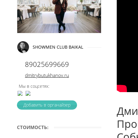
SHOWMEN CLUB BAIKAL
89025699669
dmitrybutukhanov.ru
Мы в соцсетях:
Добавить в органайзер
Дми
Про
СТОИМОСТЬ:
Соб