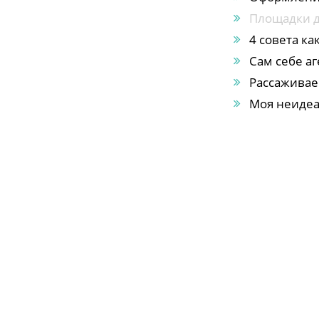
Площадки д
4 совета к
Сам себе а
Рассаживае
Моя неидеа