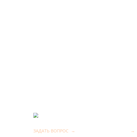
ЗАДАТЬ ВОПРОС
→
→
moyprazdnik38@yandex.ru