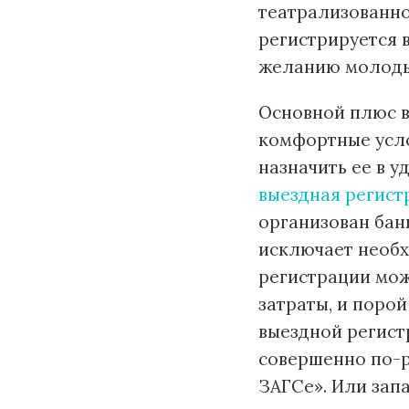
театрализованно
регистрируется в
желанию молоды
Основной плюс в
комфортные усло
назначить ее в у
выездная регист
организован банк
исключает необх
регистрации мож
затраты, и поро
выездной регист
совершенно по-р
ЗАГСе». Или зап